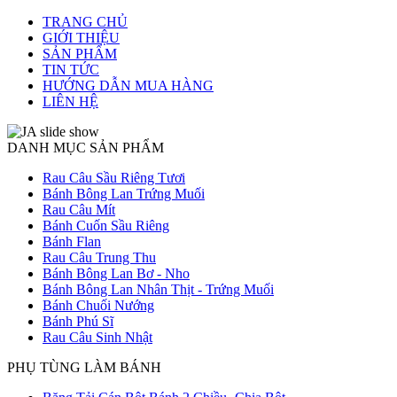
TRANG CHỦ
GIỚI THIỆU
SẢN PHẨM
TIN TỨC
HƯỚNG DẪN MUA HÀNG
LIÊN HỆ
DANH MỤC SẢN PHẨM
Rau Câu Sầu Riêng Tươi
Bánh Bông Lan Trứng Muối
Rau Câu Mít
Bánh Cuốn Sầu Riêng
Bánh Flan
Rau Câu Trung Thu
Bánh Bông Lan Bơ - Nho
Bánh Bông Lan Nhân Thịt - Trứng Muối
Bánh Chuối Nướng
Bánh Phú Sĩ
Rau Câu Sinh Nhật
PHỤ TÙNG LÀM BÁNH