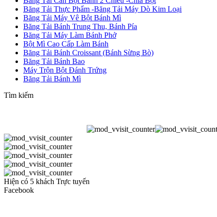
Băng Tải Cán Bột Bánh 2 Chiều -Chia Bột
Băng Tải Thực Phẩm -Băng Tải Máy Dò Kim Loại
Băng Tải Máy Vê Bột Bánh Mì
Băng Tải Bánh Trung Thu, Bánh Pía
Băng Tải Máy Làm Bánh Phở
Bột Mì Cao Cấp Làm Bánh
Băng Tải Bánh Croissant (Bánh Sừng Bò)
Băng Tải Bánh Bao
Máy Trộn Bột Đánh Trứng
Băng Tải Bánh Mì
Tìm kiếm
Hiện có 5 khách Trực tuyến
Facebook