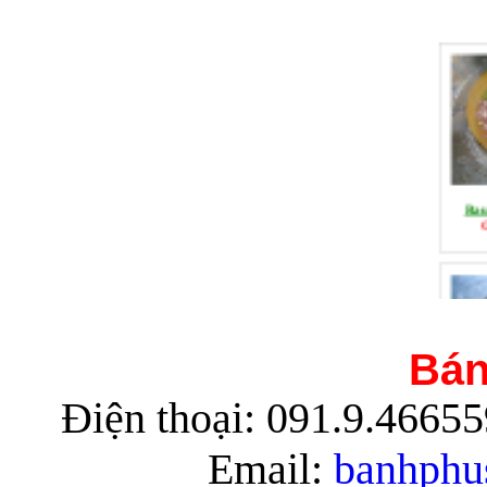
Rau
G
Bán
Điện thoại: 091.9.4665
Rau
G
Email:
banhphu