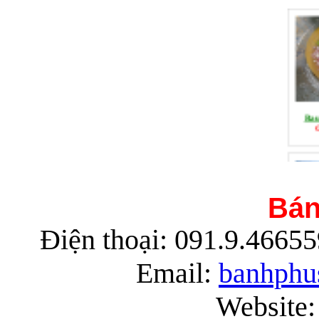
Rau
G
Bán
Điện thoại: 091.9.4665
Rau
G
Email:
banhphu
Website: