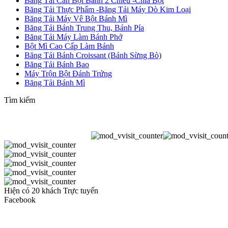
Băng Tải Cán Bột Bánh 2 Chiều -Chia Bột
Băng Tải Thực Phẩm -Băng Tải Máy Dò Kim Loại
Băng Tải Máy Vê Bột Bánh Mì
Băng Tải Bánh Trung Thu, Bánh Pía
Băng Tải Máy Làm Bánh Phở
Bột Mì Cao Cấp Làm Bánh
Băng Tải Bánh Croissant (Bánh Sừng Bò)
Băng Tải Bánh Bao
Máy Trộn Bột Đánh Trứng
Băng Tải Bánh Mì
Tìm kiếm
Hiện có 20 khách Trực tuyến
Facebook