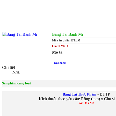
Băng Tải Bánh Mì
Mã sản phẩm BTBM
Giá: 0 VND
Mô tả
Đặt hàng
Chi tiết
N/A
Sản phẩm cùng loại
- BTTP
Băng Tải Thực Phẩm
Kích thước theo yêu cầu: Rộng (mm) x Chu vi
Giá: 0 VND