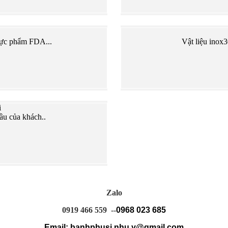
hực phẩm FDA...
Vật liệu inox
i
ầu của khách..
Zalo
0919 466 559 --
0968 023 685
Email: banhphusi.nhu.y@gmail.com