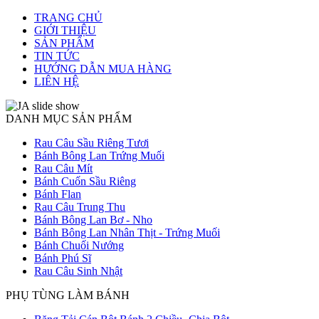
TRANG CHỦ
GIỚI THIỆU
SẢN PHẨM
TIN TỨC
HƯỚNG DẪN MUA HÀNG
LIÊN HỆ
DANH MỤC SẢN PHẨM
Rau Câu Sầu Riêng Tươi
Bánh Bông Lan Trứng Muối
Rau Câu Mít
Bánh Cuốn Sầu Riêng
Bánh Flan
Rau Câu Trung Thu
Bánh Bông Lan Bơ - Nho
Bánh Bông Lan Nhân Thịt - Trứng Muối
Bánh Chuối Nướng
Bánh Phú Sĩ
Rau Câu Sinh Nhật
PHỤ TÙNG LÀM BÁNH