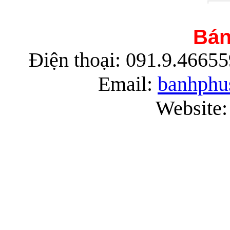
Bán
Điện thoại: 091.9.4665
Rau
Email:
banhphu
G
Website:
G