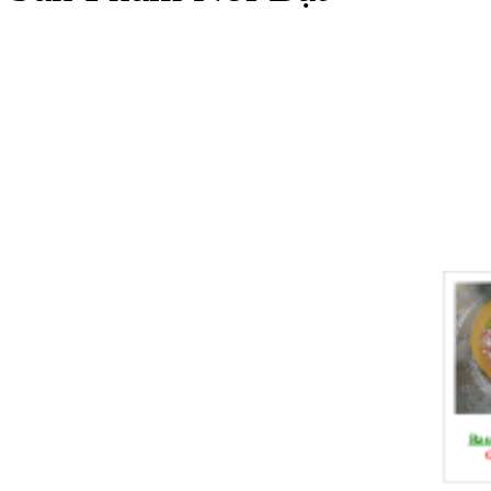
Rau
G