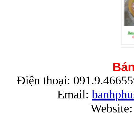
Rau
G
Bán
Điện thoại: 091.9.4665
Rau
Email:
banhphu
G
Website: